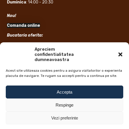
Duminica
: 14:00 - 20:30
Nou!
Comanda online
Bucataria oferita:
Sandwich, Crispy, Aripioare, Cartofi prajiti
Apreciem
confidentialitatea
Informatii suplimentare:
dumneavoastra
Timp de Livrare: 1 ora
Acest site utilizeaza cookies pentru a asigura vizitatorilor o experienta
placuta de navigare. Te rugam sa accepti pentru a continua pe site.
Accepta
Respinge
Implementare si solutie completa livrari la domiciliu
Startup
Vezi preferinte
0
.
Designed by
.
Delivery
Startup Delivery