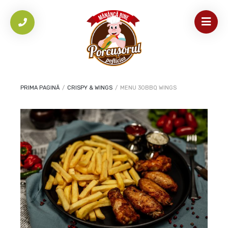
PRIMA PAGINĂ
/
CRISPY & WINGS
/
MENU 30BBQ WINGS