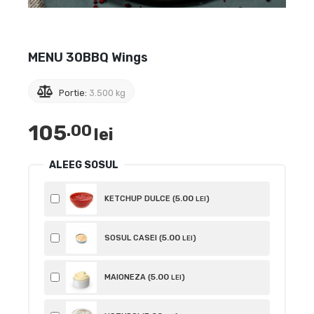
MENU 30BBQ Wings
Portie:
3.500 kg
105
.00
lei
ALEEG SOSUL
5
.00
KETCHUP DULCE (
)
LEI
5
.00
SOSUL CASEI (
)
LEI
5
.00
MAIONEZA (
)
LEI