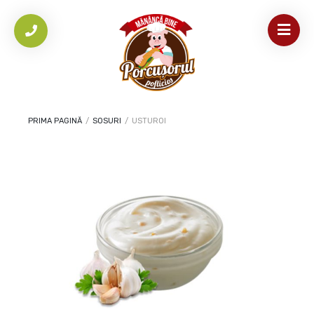
PRIMA PAGINĂ
/
SOSURI
/
USTUROI