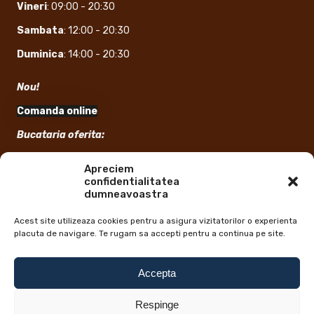
Vineri
: 09:00 - 20:30
Sambata
: 12:00 - 20:30
Duminica
: 14:00 - 20:30
Nou!
Comanda online
Bucataria oferita:
Sandwich, Crispy, Aripioare, Cartofi prajiti
Apreciem
confidentialitatea
Informatii suplimentare:
dumneavoastra
Timp de Livrare: 1 ora
Acest site utilizeaza cookies pentru a asigura vizitatorilor o experienta
placuta de navigare. Te rugam sa accepti pentru a continua pe site.
Accepta
Respinge