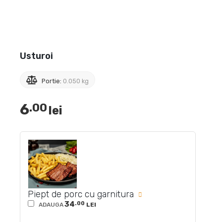
Usturoi
Portie:
0.050 kg
6
.00
lei
Piept de porc cu garnitura
34
.00
ADAUGA
LEI