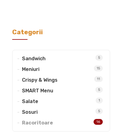
Categorii
Sandwich
5
Meniuri
15
Crispy & Wings
11
SMART Menu
5
Salate
1
Sosuri
5
Racoritoare
16