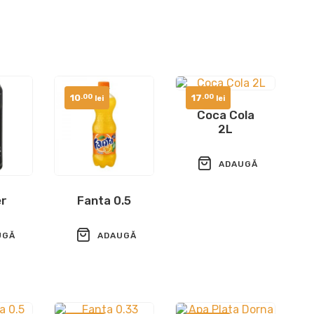
10
17
.00
.00
lei
lei
Coca Cola
2L
ADAUGĂ
ÎN COȘ
er
Fanta 0.5
UGĂ
ADAUGĂ
ÎN COȘ