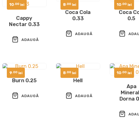
10
8
10
.00
.00
.00
lei
lei
lei
Coca Cola
Coca Co
Cappy
0.33
0.5
Nectar 0.33
ADAUGĂ
ADA
ADAUGĂ
ÎN COȘ
ÎN COȘ
ÎN COȘ
9
8
10
.00
.00
.00
lei
lei
lei
Burn 0.25
Hell
Apa
Minera
ADAUGĂ
ADAUGĂ
Dorna 0
ÎN COȘ
ÎN COȘ
ADA
ÎN COȘ