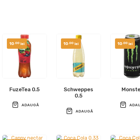
10
10
10
.00
.00
.00
lei
lei
lei
FuzeTea 0.5
Schweppes
Monst
0.5
ADAUGĂ
ADA
ADAUGĂ
ÎN COȘ
ÎN COȘ
ÎN COȘ